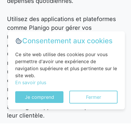
dépenses quotidiennes.
Utilisez des applications et plateformes
comme Planigo pour gérer vos
réservations et recevoir des alertes en
Consentement aux cookies
cas de baisse de prix. Par exemple, à
Crézilles, vous pourriez recevoir une
Ce site web utilise des cookies pour vous
permettre d'avoir une expérience de
notification pour un hôtel en centre-ville à
navigation supérieure et plus pertinente sur le
un tarif réduit. De plus, n’hésitez pas à
site web.
contacter directement l’hôtel après avoir
En savoir plus
réservé en ligne : parfois, ils proposent
Je comprend
Fermer
des upgrades de chambre ou des
avantages supplémentaires pour fidéliser
leur clientèle.