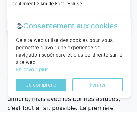
seulement 2 km de Fort l'Écluse.
Consulter
Consentement aux cookies
Ce site web utilise des cookies pour vous
permettre d'avoir une expérience de
navigation supérieure et plus pertinente sur le
Comment bien choisir un hôtel
site web.
pas cher à Collonges
En savoir plus
Trouver un hôtel pas cher à Collonges
Je comprend
Fermer
dans le département 01 peut sembler
difficile, mais avec les bonnes astuces,
c’est tout à fait possible. La première
étape consiste à définir vos besoins.
Souhaitez-vous un hôtel en plein centre-
ville pour être proche des attractions, ou