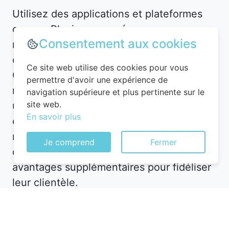
Utilisez des applications et plateformes
comme Planigo pour gérer vos
Consentement aux cookies
réservations et recevoir des alertes en
cas de baisse de prix. Par exemple, à
Ce site web utilise des cookies pour vous
Clefs, vous pourriez recevoir une
permettre d'avoir une expérience de
notification pour un hôtel en centre-ville à
navigation supérieure et plus pertinente sur le
site web.
un tarif réduit. De plus, n’hésitez pas à
En savoir plus
contacter directement l’hôtel après avoir
réservé en ligne : parfois, ils proposent
Je comprend
Fermer
des upgrades de chambre ou des
avantages supplémentaires pour fidéliser
leur clientèle.