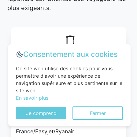
plus exigeants.
Consentement aux cookies
Ce site web utilise des cookies pour vous
permettre d'avoir une expérience de
navigation supérieure et plus pertinente sur le
site web.
WITTCHEN Valise Cabine Bagages Valise
En savoir plus
de Voyage Bagage à Main Rigide ABS 4
roulettes Pivotantes Serrure à
Je comprend
Fermer
Combinaison Poignée Télescopique
Globe Line Taille M Noir Air
France/Easyjet/Ryanair