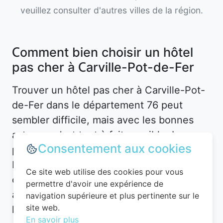
veuillez consulter d'autres villes de la région.
Comment bien choisir un hôtel
pas cher à Carville-Pot-de-Fer
Trouver un hôtel pas cher à Carville-Pot-
de-Fer dans le département 76 peut
sembler difficile, mais avec les bonnes
astuces, c’est tout à fait possible. La
Consentement aux cookies
première étape consiste à définir vos
besoins. Souhaitez-vous un hôtel en plein
Ce site web utilise des cookies pour vous
centre-ville pour être proche des
permettre d'avoir une expérience de
attractions, ou préférez-vous un
navigation supérieure et plus pertinente sur le
site web.
hébergement plus calme en périphérie ?
En savoir plus