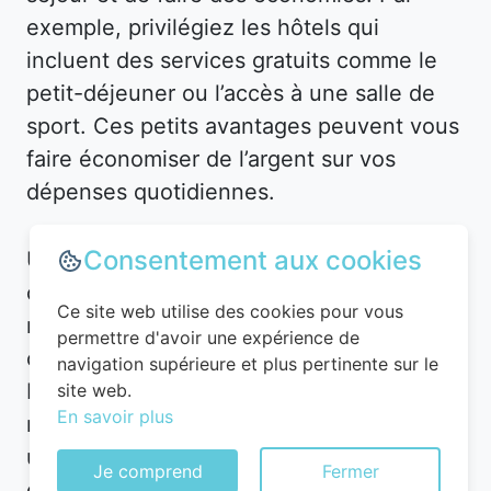
exemple, privilégiez les hôtels qui
incluent des services gratuits comme le
petit-déjeuner ou l’accès à une salle de
sport. Ces petits avantages peuvent vous
faire économiser de l’argent sur vos
dépenses quotidiennes.
Consentement aux cookies
Utilisez des applications et plateformes
comme Planigo pour gérer vos
Ce site web utilise des cookies pour vous
réservations et recevoir des alertes en
permettre d'avoir une expérience de
cas de baisse de prix. Par exemple, à
navigation supérieure et plus pertinente sur le
Bezaumont, vous pourriez recevoir une
site web.
En savoir plus
notification pour un hôtel en centre-ville à
un tarif réduit. De plus, n’hésitez pas à
Je comprend
Fermer
contacter directement l’hôtel après avoir