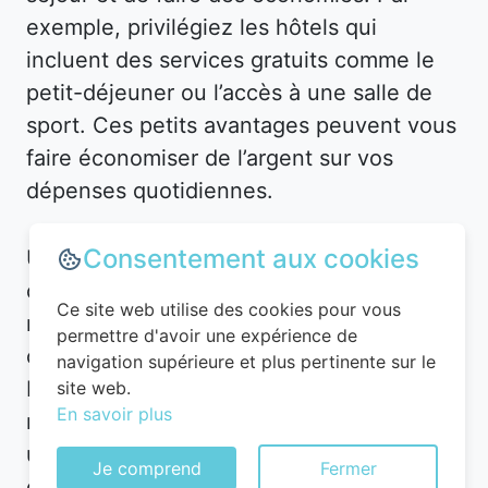
exemple, privilégiez les hôtels qui
incluent des services gratuits comme le
petit-déjeuner ou l’accès à une salle de
sport. Ces petits avantages peuvent vous
faire économiser de l’argent sur vos
dépenses quotidiennes.
Consentement aux cookies
Utilisez des applications et plateformes
comme Planigo pour gérer vos
Ce site web utilise des cookies pour vous
réservations et recevoir des alertes en
permettre d'avoir une expérience de
cas de baisse de prix. Par exemple, à
navigation supérieure et plus pertinente sur le
Beaumont, vous pourriez recevoir une
site web.
En savoir plus
notification pour un hôtel en centre-ville à
un tarif réduit. De plus, n’hésitez pas à
Je comprend
Fermer
contacter directement l’hôtel après avoir