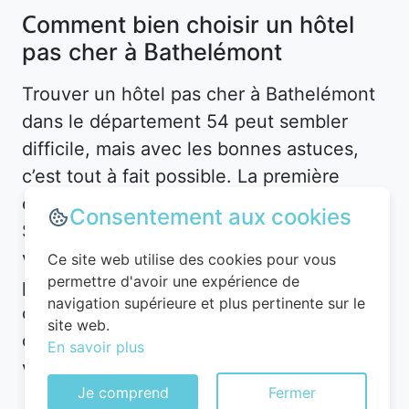
Comment bien choisir un hôtel
pas cher à Bathelémont
Trouver un hôtel pas cher à Bathelémont
dans le département 54 peut sembler
difficile, mais avec les bonnes astuces,
c’est tout à fait possible. La première
étape consiste à définir vos besoins.
Consentement aux cookies
Souhaitez-vous un hôtel en plein centre-
ville pour être proche des attractions, ou
Ce site web utilise des cookies pour vous
permettre d'avoir une expérience de
préférez-vous un hébergement plus
navigation supérieure et plus pertinente sur le
calme en périphérie ? À Bathelémont, les
site web.
options sont nombreuses, mais les prix
En savoir plus
varient en fonction de l’emplacement.
Je comprend
Fermer