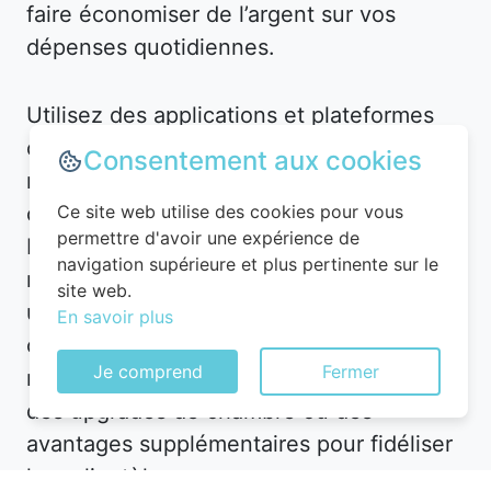
faire économiser de l’argent sur vos
dépenses quotidiennes.
Utilisez des applications et plateformes
comme Planigo pour gérer vos
Consentement aux cookies
réservations et recevoir des alertes en
cas de baisse de prix. Par exemple, à
Ce site web utilise des cookies pour vous
permettre d'avoir une expérience de
Barbas, vous pourriez recevoir une
navigation supérieure et plus pertinente sur le
notification pour un hôtel en centre-ville à
site web.
un tarif réduit. De plus, n’hésitez pas à
En savoir plus
contacter directement l’hôtel après avoir
Je comprend
Fermer
réservé en ligne : parfois, ils proposent
des upgrades de chambre ou des
avantages supplémentaires pour fidéliser
leur clientèle.