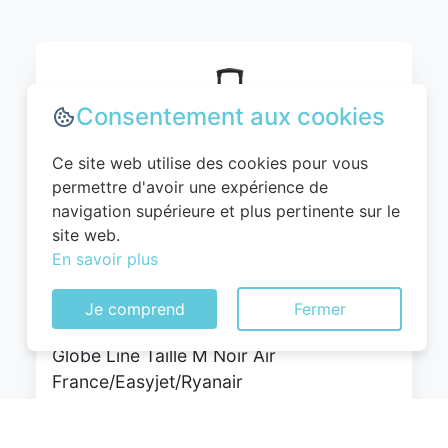
Consentement aux cookies
Ce site web utilise des cookies pour vous
permettre d'avoir une expérience de
navigation supérieure et plus pertinente sur le
site web.
WITTCHEN Valise Cabine Bagages Valise
En savoir plus
de Voyage Bagage à Main Rigide ABS 4
roulettes Pivotantes Serrure à
Je comprend
Fermer
Combinaison Poignée Télescopique
Globe Line Taille M Noir Air
France/Easyjet/Ryanair
0
EUR