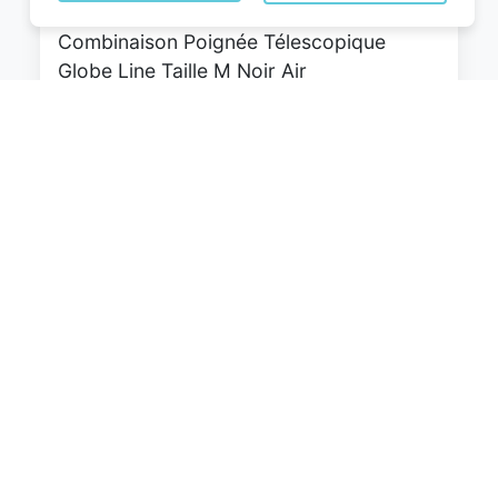
roulettes Pivotantes Serrure à
Combinaison Poignée Télescopique
Globe Line Taille M Noir Air
France/Easyjet/Ryanair
0
EUR
Voir le produit
#Amazon #Sponsorisé