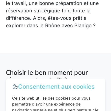
le travail, une bonne préparation et une
réservation stratégique font toute la
différence. Alors, êtes-vous prêt à
explorer dans le Rhône avec Planigo ?
Choisir le bon moment pour
réserver dans le Rhône
Consentement aux cookies
Ce site web utilise des cookies pour vous
Le timing est un élément clé pour
permettre d'avoir une expérience de
dénicher un hôtel pas cher. dans le
navigation supérieure et plus pertinente sur le