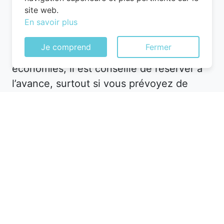
Rhône, les tarifs fluctuent en fonction de
site web.
En savoir plus
plusieurs facteurs, comme
la saison
,
les
événements locaux
ou même
les jours
Je comprend
Fermer
de la semaine
. Pour maximiser vos
économies, il est conseillé de réserver à
l’avance, surtout si vous prévoyez de
voyager pendant les périodes de forte
affluence. Les hôtels proposent souvent
des tarifs avantageux pour les
réservations anticipées, ce qui vous
permet de garantir votre hébergement à
un prix intéressant.