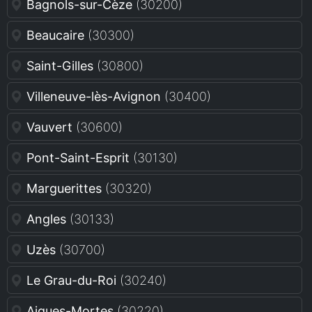
Bagnols-sur-Cèze
(30200)
Beaucaire
(30300)
Saint-Gilles
(30800)
Villeneuve-lès-Avignon
(30400)
Vauvert
(30600)
Pont-Saint-Esprit
(30130)
Marguerittes
(30320)
Angles
(30133)
Uzès
(30700)
Le Grau-du-Roi
(30240)
Aigues-Mortes
(30220)