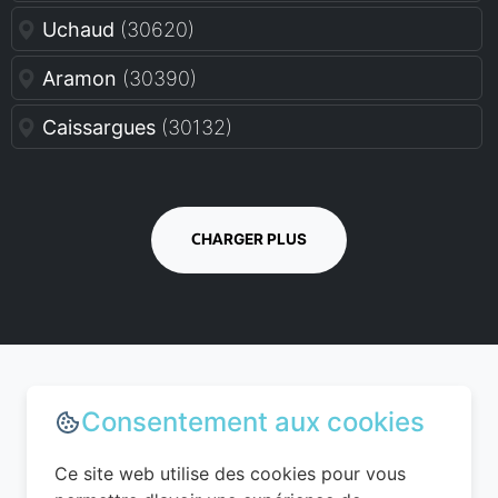
Uchaud
(30620)
Aramon
(30390)
Caissargues
(30132)
CHARGER PLUS
Consentement aux cookies
Choisir le bon moment pour
réserver dans le Gard
Ce site web utilise des cookies pour vous