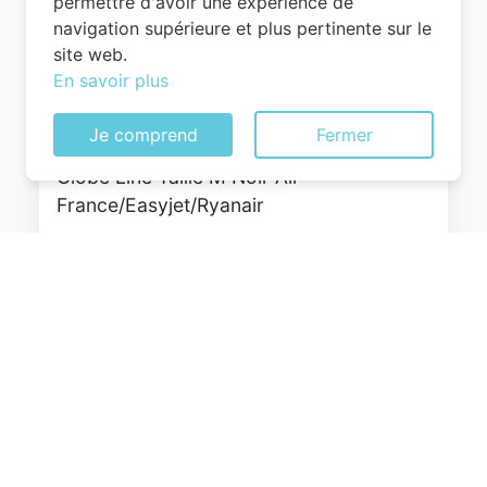
permettre d'avoir une expérience de
navigation supérieure et plus pertinente sur le
site web.
WITTCHEN Valise Cabine Bagages Valise
En savoir plus
de Voyage Bagage à Main Rigide ABS 4
roulettes Pivotantes Serrure à
Je comprend
Fermer
Combinaison Poignée Télescopique
Globe Line Taille M Noir Air
France/Easyjet/Ryanair
0
EUR
Voir le produit
#Amazon #Sponsorisé